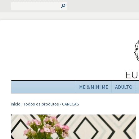
s
ME & MINI ME
ADULTO
Início
›
Todos os produtos
›
CANECAS