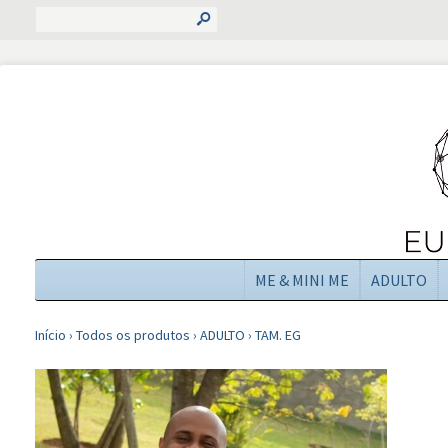
s
ME & MINI ME
ADULTO
Início
›
Todos os produtos
›
ADULTO
›
TAM. EG