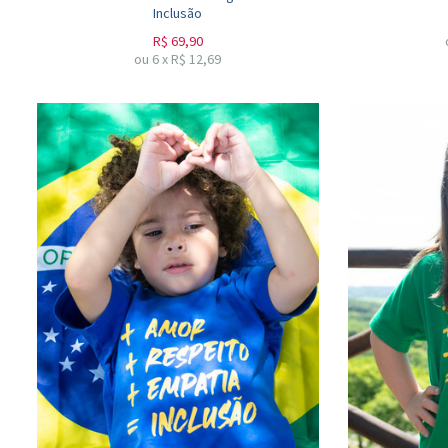
Inclusão
R$
69,90
ou
6
x
R$
12,69