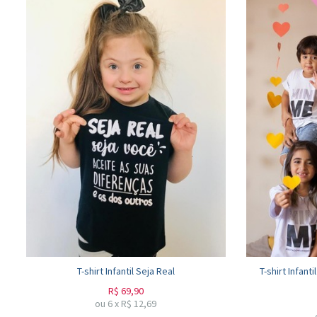
T-shirt Infantil Seja Real
T-shirt Infant
R$
69,90
ou
6
x
R$
12,69