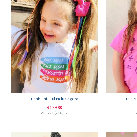
T-shirt Infantil Inclua Agora
T-shir
R$
89,90
ou
6
x
R$
16,32