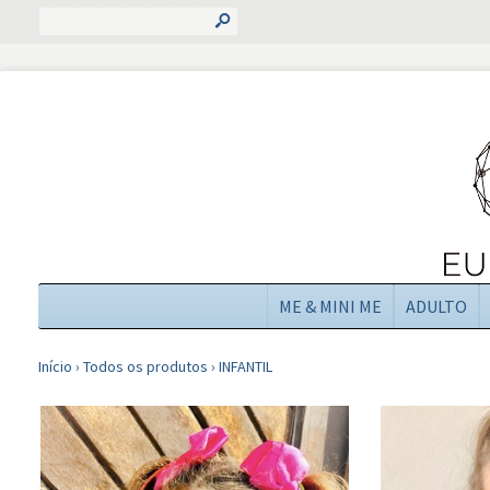
s
ME & MINI ME
ADULTO
Início
›
Todos os produtos
›
INFANTIL