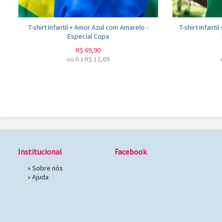
T-shirt Infantil + Amor Azul com Amarelo -
T-shirt Infant
Especial Copa
R$
69,90
ou
6
x
R$
12,69
Institucional
Facebook
»
Sobre nós
»
Ajuda