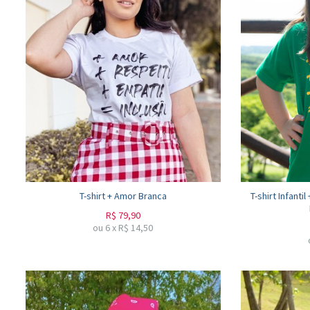
T-shirt + Amor Branca
T-shirt Infant
R$
79,90
ou
6
x
R$
14,50