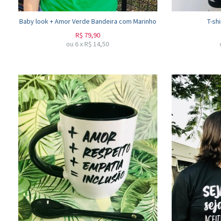
Baby look + Amor Verde Bandeira com Marinho
T-shi
R$
79,90
ou
6
x
R$
14,50