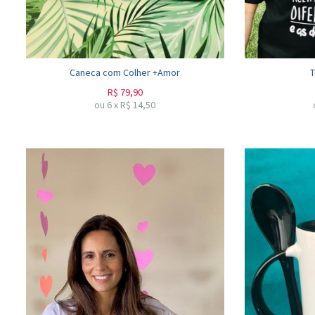
Caneca com Colher +Amor
T
R$
79,90
ou
6
x
R$
14,50