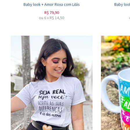
Baby look + Amor Roxa com Lilás
Baby loo
R$
79,90
ou
6
x
R$
14,50