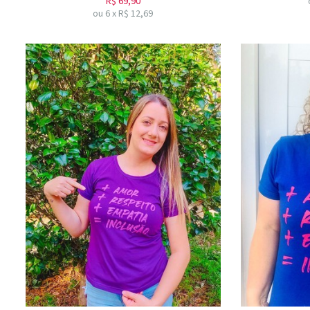
R$
69,90
ou
6
x
R$
12,69