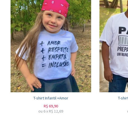
T-shirt Infantil +Amor
T-shi
R$
69,90
ou
6
x
R$
12,69