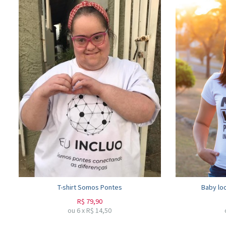
T-shirt Somos Pontes
Baby lo
R$
79,90
ou
6
x
R$
14,50