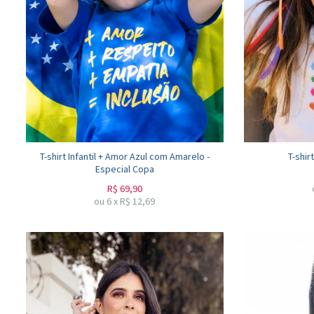
T-shirt Infantil + Amor Azul com Amarelo -
T-shir
Especial Copa
R$
69,90
ou
6
x
R$
12,69