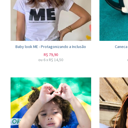
Baby look ME - Protagonizando a Inclusão
Caneca 
R$
79,90
ou
6
x
R$
14,50