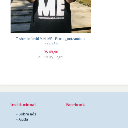
T-shirt Infantil MINI ME - Protagonizando a
Inclusão
R$
69,90
ou
6
x
R$
12,69
Institucional
Facebook
»
Sobre nós
»
Ajuda