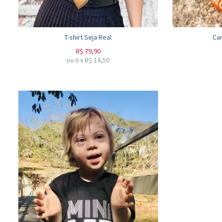
T-shirt Seja Real
Can
R$
79,90
ou
6
x
R$
14,50