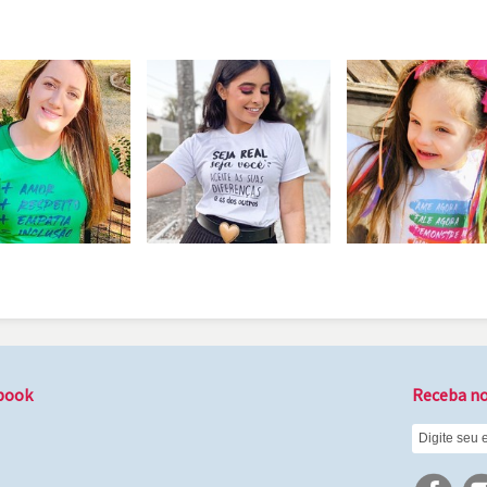
book
Receba no