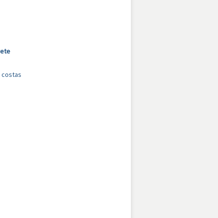
rete
s costas