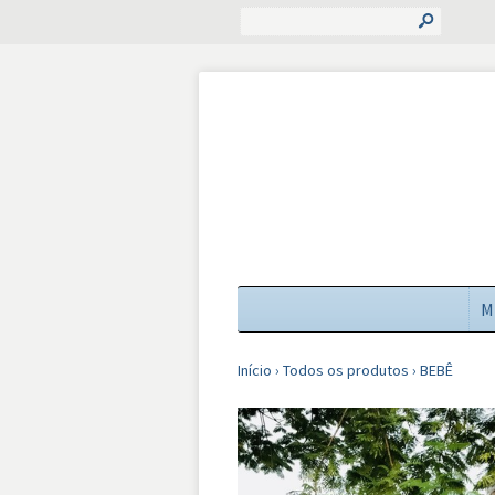
s
M
Início
›
Todos os produtos
›
BEBÊ