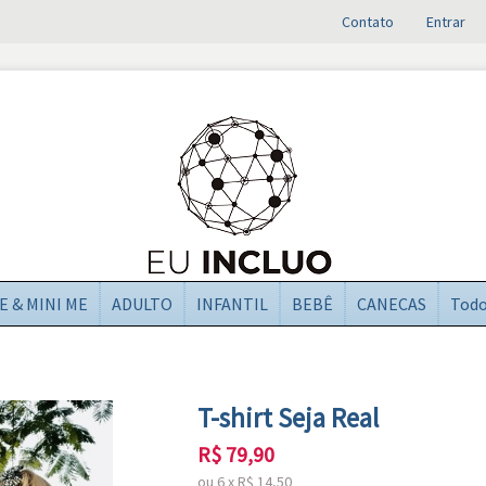
Contato
Entrar
E & MINI ME
ADULTO
INFANTIL
BEBÊ
CANECAS
Tod
T-shirt Seja Real
R$
79,90
ou
6
x
R$
14,50