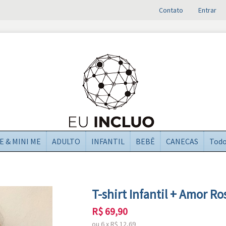
Contato
Entrar
E & MINI ME
ADULTO
INFANTIL
BEBÊ
CANECAS
Tod
T-shirt Infantil + Amor Ro
R$
69,90
ou
6
x
R$
12,69