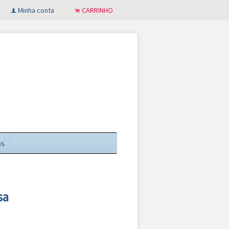
Minha conta
CARRINHO
f
.
os
sa