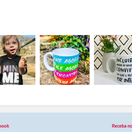
book
Receba no