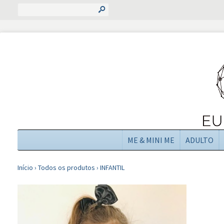
s
ME & MINI ME
ADULTO
Início
›
Todos os produtos
›
INFANTIL